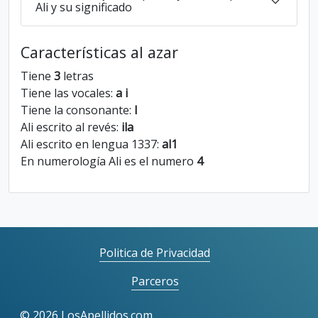
Ali y su significado
Características al azar
Tiene
3
letras
Tiene las vocales:
a i
Tiene la consonante:
l
Ali escrito al revés:
ila
Ali escrito en lengua 1337:
al1
En numerología Ali es el numero
4
Politica de Privacidad
Parceros
©
2026 LosApellidos.com