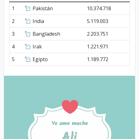
1
Pakistán
10.374.718
2
India
5.119.003
3
Bangladesh
2.203.751
4
Irak
1.221.971
5
Egipto
1.189.772