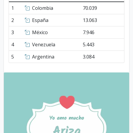
1
Colombia
70.039
2
España
13.063
3
México
7.946
4
Venezuela
5.443
5
Argentina
3.084