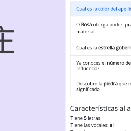
Cual es la
color
del apelli
O
Rosa
otorga poder, prac
material.
Cual es la
estrella gober
Ya conoces el
número de 
influencia?
Descubre la
piedra
que me
significado
Características al 
Tiene
5
letras
Tiene las vocales:
a i