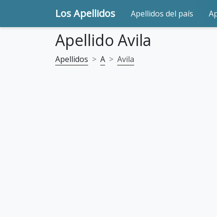
Los Apellidos
Apellidos del país
Ap
Apellido Avila
Apellidos
A
Avila