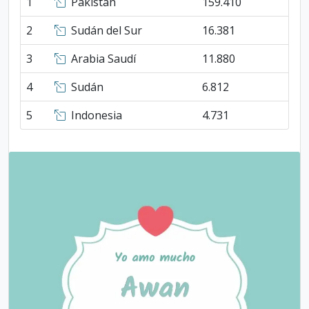
1
Pakistán
159.410
2
Sudán del Sur
16.381
3
Arabia Saudí
11.880
4
Sudán
6.812
5
Indonesia
4.731