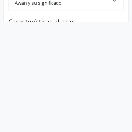
Awan y su significado
Características al azar
Tiene
4
letras
Tiene la vocal:
a
Tiene las consonantes:
w n
Awan escrito al revés:
nawa
Awan escrito en lengua 1337:
avvan
En numerología Awan es el numero
3
Politica de Privacidad
Parceros
©
2026 LosApellidos.com