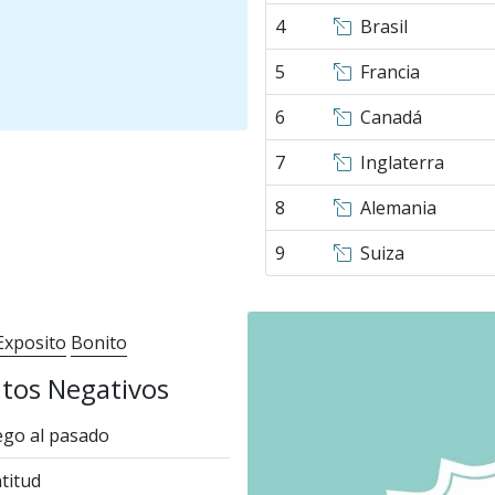
4
Brasil
5
Francia
6
Canadá
7
Inglaterra
8
Alemania
9
Suiza
Exposito
Bonito
tos Negativos
go al pasado
titud