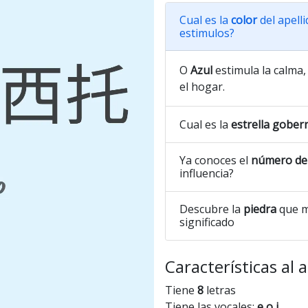
Cual es la
color
del apell
estimulos?
O
Azul
estimula la calma, 
el hogar.
Cual es la
estrella gober
Ya conoces el
número de 
influencia?
Descubre la
piedra
que m
significado
Características al 
Tiene
8
letras
Tiene las vocales:
e o i