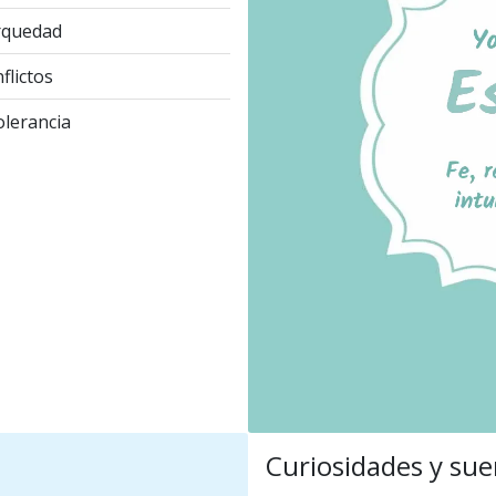
rquedad
flictos
olerancia
Curiosidades y sue