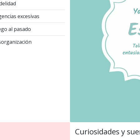
idelidad
gencias excesivas
go al pasado
organización
Curiosidades y sue