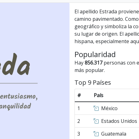
El apellido Estrada proviene 
camino pavimentado. Como ta
geográfico y simboliza la c
su lugar de origen. El apell
hispana, especialmente aqu
Popularidad
Hay
856.317
personas con el
más popular.
Top 9 Países
#
País
1
México
2
Estados Unidos
3
Guatemala