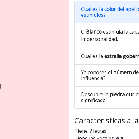
Cual es la
color
del apell
estimulos?
O
Blanco
estimula la capa
impersonalidad.
Cual es la
estrella gober
Ya conoces el
número de 
influencia?
Descubre la
piedra
que m
significado
Características al 
Tiene
7
letras
Tiene las vocales:
e a