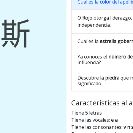
Cual es la
color
del apell
O
Rojo
otorga liderazgo, 
independencia.
Cual es la
estrella gober
Ya conoces el
número de 
influencia?
Descubre la
piedra
que m
significado
Características al 
Tiene
5
letras
Tiene las vocales:
e a
Tiene las consonantes:
v n 