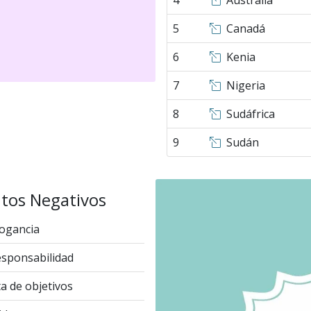
4
Australia
5
Canadá
6
Kenia
7
Nigeria
8
Sudáfrica
9
Sudán
tos Negativos
ogancia
esponsabilidad
ta de objetivos