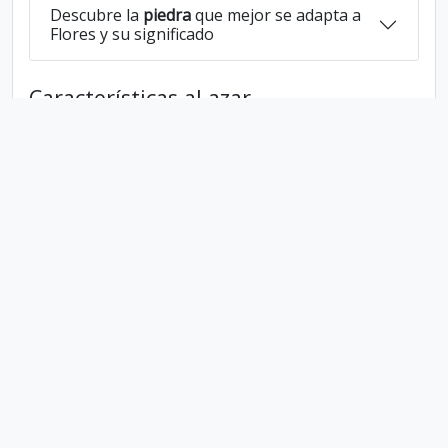
Descubre la
piedra
que mejor se adapta a
Flores y su significado
Características al azar
Tiene
6
letras
Tiene las vocales:
o e
Tiene las consonantes:
f l r s
Flores escrito al revés:
serolf
Flores escrito en lengua 1337:
phl0r35
En numerología Flores es el numero
3
Politica de Privacidad
Parceros