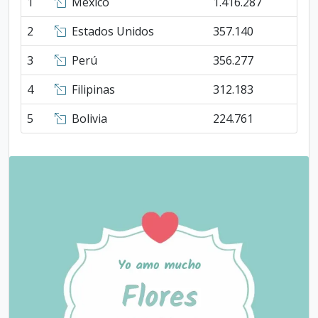
1
México
1.416.287
2
Estados Unidos
357.140
3
Perú
356.277
4
Filipinas
312.183
5
Bolivia
224.761