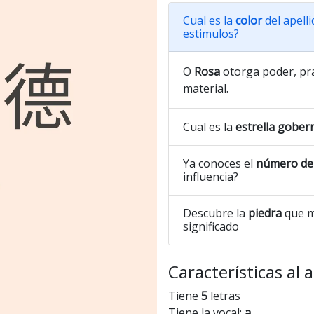
Cual es la
color
del apell
estimulos?
O
Rosa
otorga poder, prac
material.
Cual es la
estrella gober
Ya conoces el
número de 
influencia?
Descubre la
piedra
que m
significado
Características al 
Tiene
5
letras
Tiene la vocal:
a