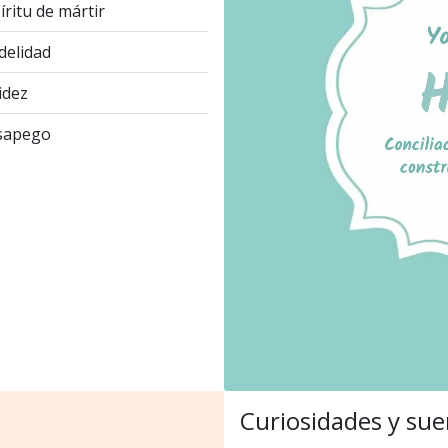
íritu de mártir
idelidad
idez
sapego
Curiosidades y sue