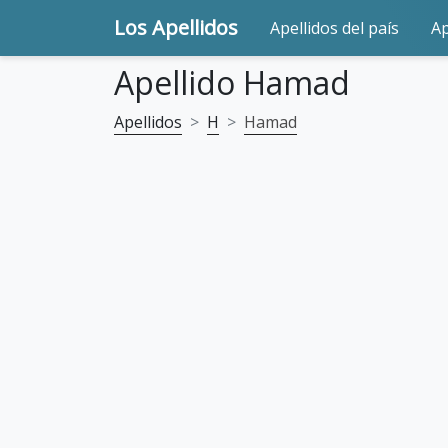
Los Apellidos
Apellidos del país
Ap
Apellido Hamad
Apellidos
H
Hamad