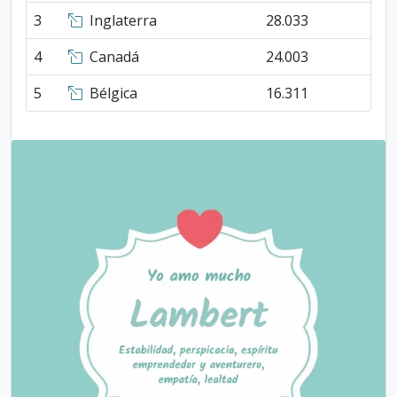
3
Inglaterra
28.033
4
Canadá
24.003
5
Bélgica
16.311