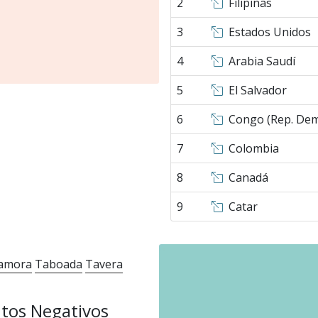
2
Filipinas
3
Estados Unidos
4
Arabia Saudí
5
El Salvador
6
Congo (Rep. Dem
7
Colombia
8
Canadá
9
Catar
amora
Taboada
Tavera
tos Negativos