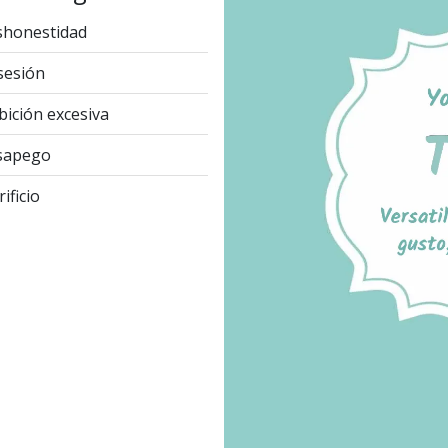
honestidad
sesión
ición excesiva
sapego
ificio