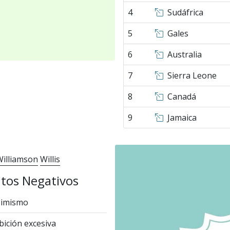
4
Sudáfrica
5
Gales
6
Australia
7
Sierra Leone
8
Canadá
9
Jamaica
Williamson
Willis
tos Negativos
simismo
ición excesiva