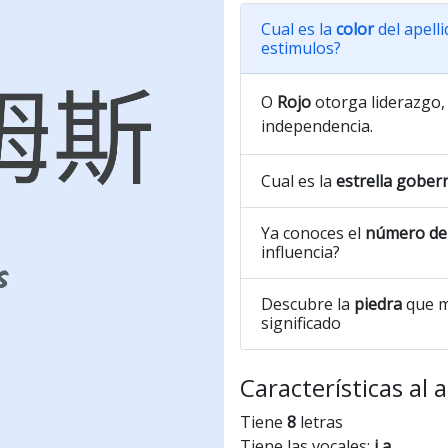
Cual es la
color
del apelli
estimulos?
O
Rojo
otorga liderazgo, 
independencia.
Cual es la
estrella gober
Ya conoces el
número de 
influencia?
Descubre la
piedra
que m
significado
Características al 
Tiene
8
letras
Tiene las vocales:
i a