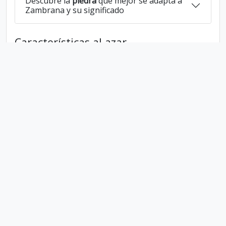
Descubre la
piedra
que mejor se adapta a
Zambrana y su significado
Características al azar
Tiene
8
letras
Tiene la vocal:
a
Tiene las consonantes:
z m b r n
Zambrana escrito al revés:
anarbmaz
Zambrana escrito en lengua 1337:
zambrana
En numerología Zambrana es el numero
4
Politica de Privacidad
Parceros