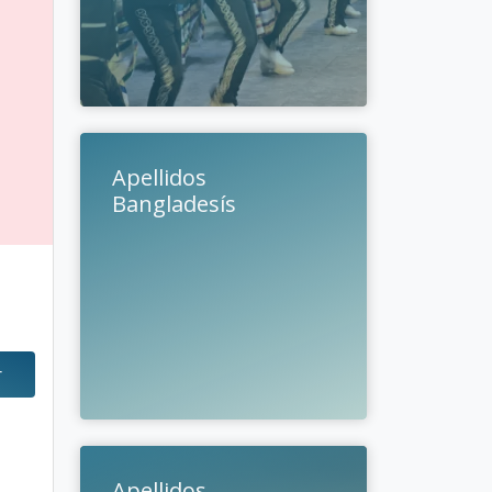
Apellidos
Bangladesís
r
Apellidos