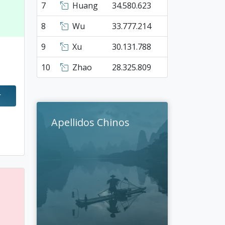
7
Huang
34.580.623
8
Wu
33.777.214
9
Xu
30.131.788
10
Zhao
28.325.809
r
Apellidos Chinos