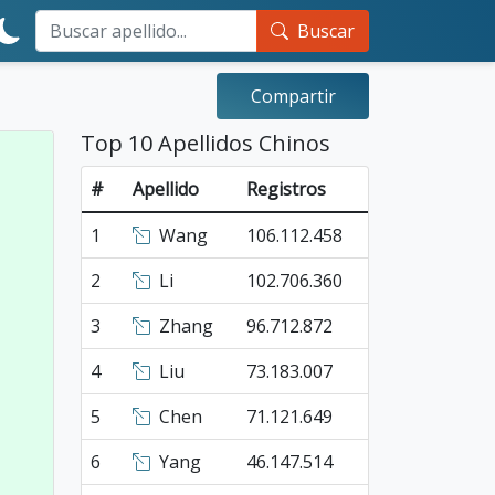
Buscar
Compartir
Top 10 Apellidos Chinos
#
Apellido
Registros
1
Wang
106.112.458
2
Li
102.706.360
3
Zhang
96.712.872
4
Liu
73.183.007
5
Chen
71.121.649
6
Yang
46.147.514