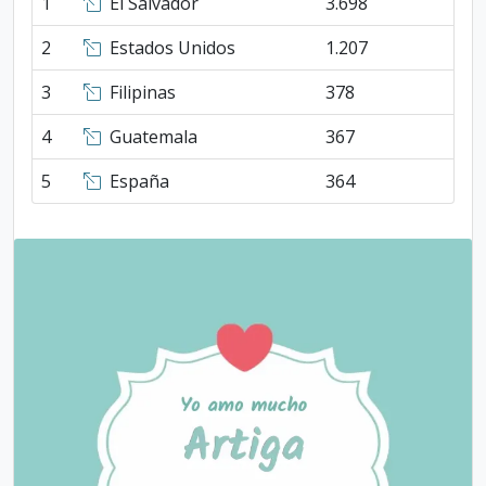
1
El Salvador
3.698
2
Estados Unidos
1.207
3
Filipinas
378
4
Guatemala
367
5
España
364