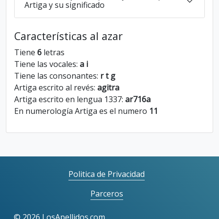
Artiga y su significado
Características al azar
Tiene
6
letras
Tiene las vocales:
a i
Tiene las consonantes:
r t g
Artiga escrito al revés:
agitra
Artiga escrito en lengua 1337:
ar716a
En numerología Artiga es el numero
11
Politica de Privacidad
Parceros
©
2026 LosApellidos.com