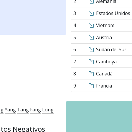
2
Alemania
3
Estados Unidos
4
Vietnam
5
Austria
6
Sudán del Sur
7
Camboya
8
Canadá
9
Francia
ng
Yang
Tang
Fang
Long
tos Negativos