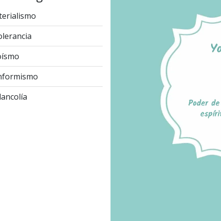
erialismo
olerancia
oísmo
nformismo
ancolía