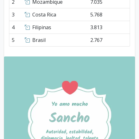
2
Mozambique
7.035
3
Costa Rica
5.768
4
Filipinas
3.813
5
Brasil
2.767