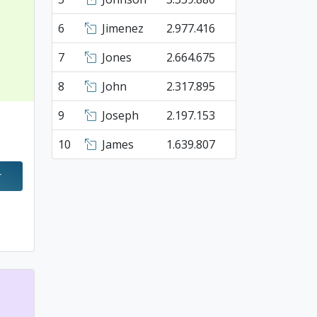
6
Jimenez
2.977.416
7
Jones
2.664.675
8
John
2.317.895
9
Joseph
2.197.153
10
James
1.639.807
r