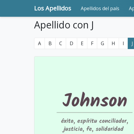
Los Apellidos
Apellidos del país
Ap
Apellido con J
A
B
C
D
E
F
G
H
I
J