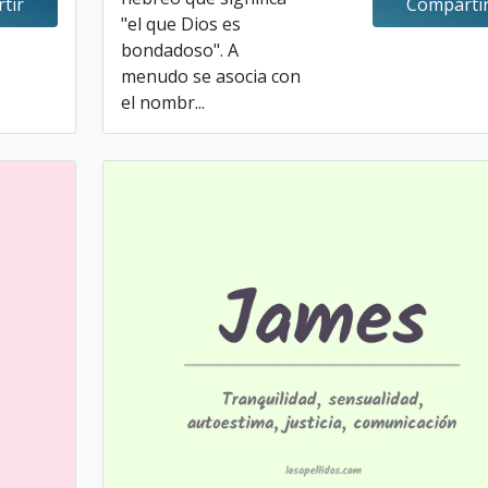
tir
Comparti
"el que Dios es
bondadoso". A
menudo se asocia con
el nombr...