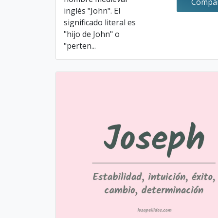
Compar
inglés "John". El
significado literal es
"hijo de John" o
"perten...