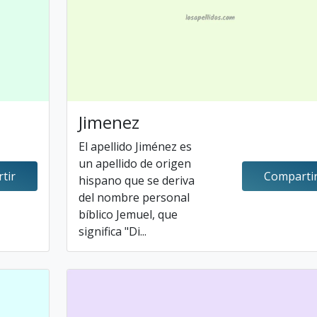
Jimenez
El apellido Jiménez es
un apellido de origen
tir
Comparti
hispano que se deriva
del nombre personal
bíblico Jemuel, que
significa "Di...