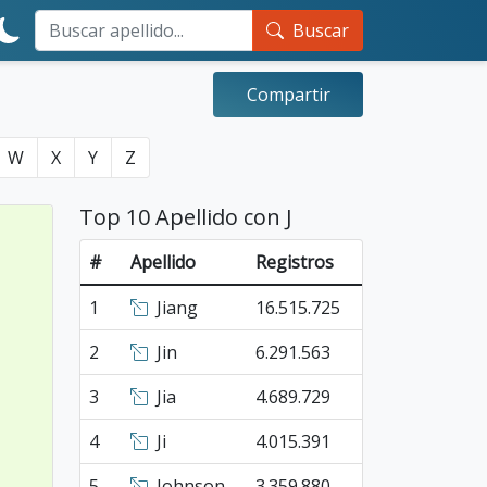
Buscar
Compartir
W
X
Y
Z
Top 10 Apellido con J
#
Apellido
Registros
1
Jiang
16.515.725
2
Jin
6.291.563
3
Jia
4.689.729
4
Ji
4.015.391
5
Johnson
3.359.880