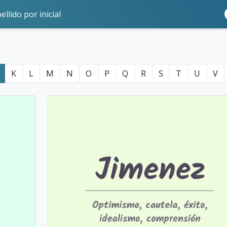
ellido por inicial
K
L
M
N
O
P
Q
R
S
T
U
V