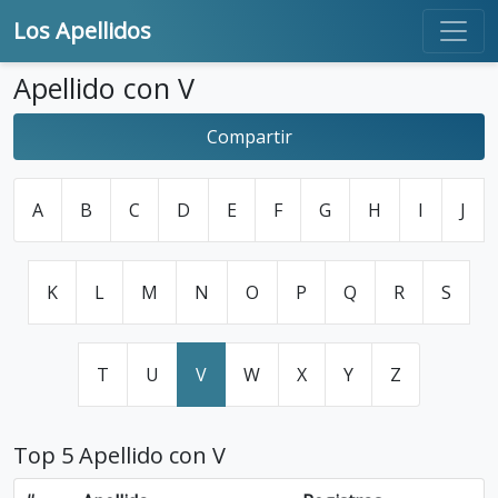
Los Apellidos
Apellido con V
Compartir
A
B
C
D
E
F
G
H
I
J
K
L
M
N
O
P
Q
R
S
T
U
V
W
X
Y
Z
Top 5 Apellido con V