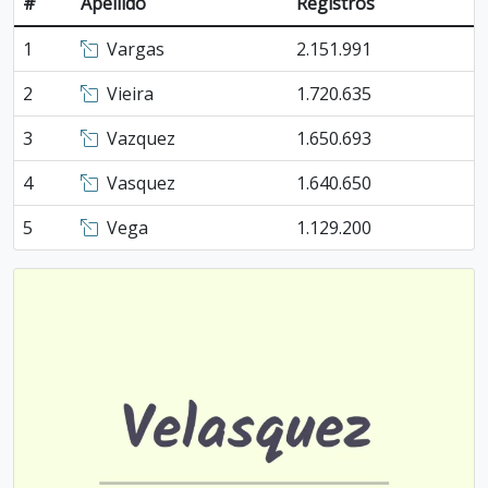
#
Apellido
Registros
1
Vargas
2.151.991
2
Vieira
1.720.635
3
Vazquez
1.650.693
4
Vasquez
1.640.650
5
Vega
1.129.200